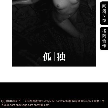
问
题
反
馈
招
商
合
作
QQ群816846075 ，安装包网盘https://my5353.com/one66提取码8888 牢记永久域名：午
夜香草.com one01app.com one致敬.com